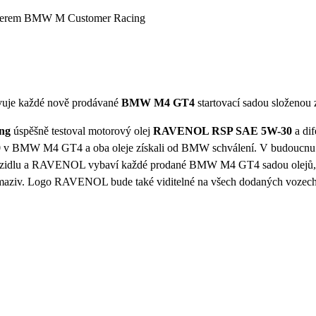
erem BMW M Customer Racing
uje každé nově prodávané
BMW M4 GT4
startovací sadou složenou
ng
úspěšně testoval motorový olej
RAVENOL RSP SAE 5W-30
a dif
0
v BMW M4 GT4 a oba oleje získali od BMW schválení. V budoucnu 
vozidlu a RAVENOL vybaví každé prodané BMW M4 GT4 sadou olejů, k
maziv. Logo RAVENOL bude také viditelné na všech dodaných vozech