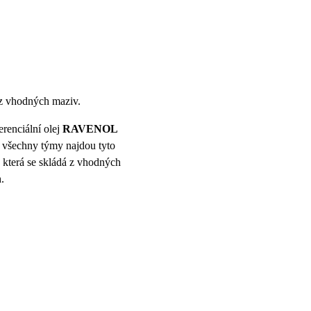
 z vhodných maziv.
erenciální olej
RAVENOL
všechny týmy najdou tyto
terá se skládá z vhodných
.