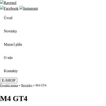
Úvod
Novinky
Mazací plán
O nás
Kontakty
E-SHOP
Úvodní strana
»
Novinky
»
M4 GT4
M4 GT4