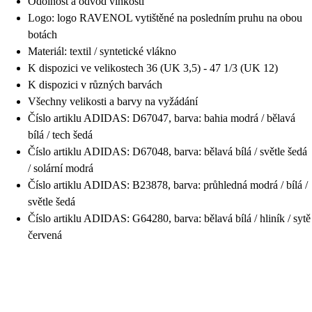
Odolnost a odvod vlhkosti
Logo: logo RAVENOL vytištěné na posledním pruhu na obou
botách
Materiál: textil / syntetické vlákno
K dispozici ve velikostech 36 (UK 3,5) - 47 1/3 (UK 12)
K dispozici v různých barvách
Všechny velikosti a barvy na vyžádání
Číslo artiklu ADIDAS: D67047, barva: bahia modrá / bělavá
bílá / tech šedá
Číslo artiklu ADIDAS: D67048, barva: bělavá bílá / světle šedá
/ solární modrá
Číslo artiklu ADIDAS: B23878, barva: průhledná modrá / bílá /
světle šedá
Číslo artiklu ADIDAS: G64280, barva: bělavá bílá / hliník / sytě
červená