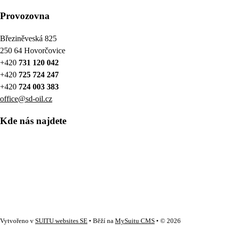
Provozovna
Březiněveská 825
250 64 Hovorčovice
+420
731 120 042
+420
725 724 247
+420
724 003 383
office@sd-oil.cz
Kde nás najdete
Vytvořeno v
SUITU websites SE
• Běží na
MySuitu CMS
• © 2026