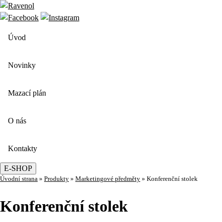
Úvod
Novinky
Mazací plán
O nás
Kontakty
E-SHOP
Úvodní strana
»
Produkty
»
Marketingové předměty
»
Konferenční stolek
Konferenční stolek