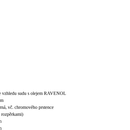
ve vzhledu sudu s olejem RAVENOL
em
erná, vč. chromového prstence
s rozpěrkami)
m
m