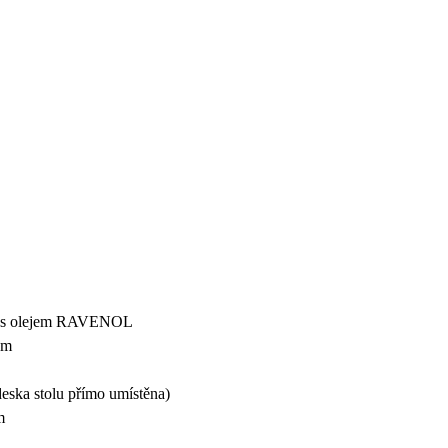
du s olejem RAVENOL
em
deska stolu přímo umístěna)
m