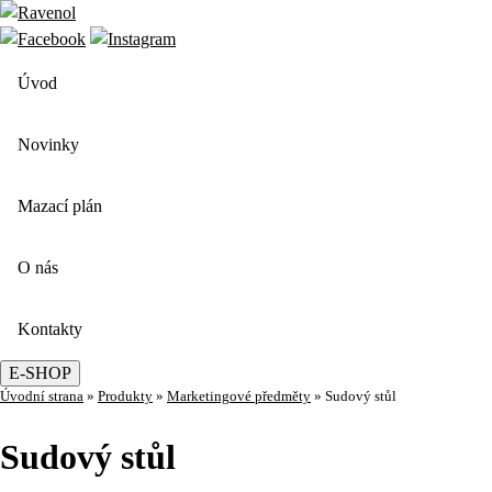
Úvod
Novinky
Mazací plán
O nás
Kontakty
E-SHOP
Úvodní strana
»
Produkty
»
Marketingové předměty
»
Sudový stůl
Sudový stůl